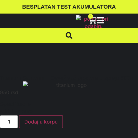
BESPLATAN TEST AKUMULATORA
0
Titanium Santorini – Osveživač prostora u spreju 500ml
950
rsd
Specifikacije:
Mirisi za auto
Dodaj u korpu