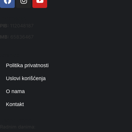
Informacije
PIB:
112048187
MB:
65836467
Stranice
Politika privatnosti
Uslovi korišćenja
O nama
Kontakt
Radno vreme
Radnim danima: