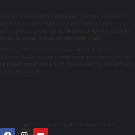
Opis proizvoda
Ukoliko Vam se sviđa miris Monaco čistača, onda će Vas
Santorini oduševiti. Kreiran za more, odmor, miris talasa,
miris borova, i zvuke talasa. Ne postoji ništa na svetu što
može da zameni osećaj koji letovanje pruža.
Dok ne dođe vreme za letovanje dozvolite da Vas
Titanium Santorini svojim mediteranskim notama odvede
na nezaboravno letovanje iz snova svaki put kad sednete
u svoj automobil!
Slični proizvodi
Zaprati nas na našim društvenim mrežama