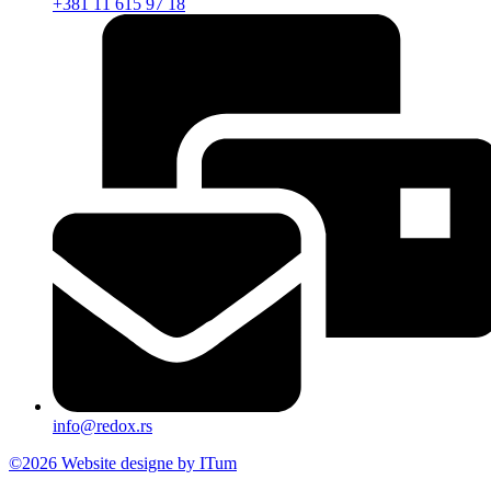
+381 11 615 97 18
info@redox.rs
©2026 Website designe by ITum