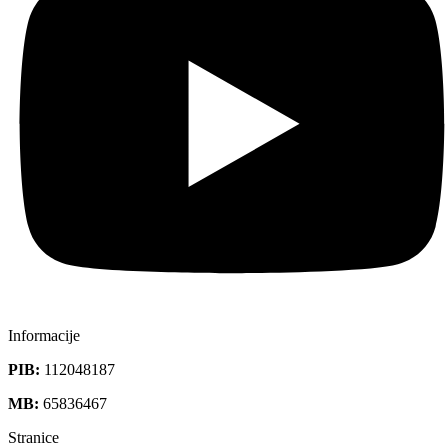
Informacije
PIB:
112048187
MB:
65836467
Stranice