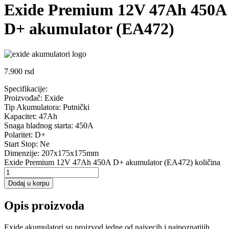
Exide Premium 12V 47Ah 450A
D+ akumulator (EA472)
7.900
rsd
Specifikacije:
Proizvođač: Exide
Tip Akumulatora: Putnički
Kapacitet: 47Ah
Snaga hladnog starta: 450A
Polaritet: D+
Start Stop: Ne
Dimenzije: 207x175x175mm
Exide Premium 12V 47Ah 450A D+ akumulator (EA472) količina
Dodaj u korpu
Opis proizvoda
Exide akumulatori su proizvod jedne od najvecih i najpoznatijih