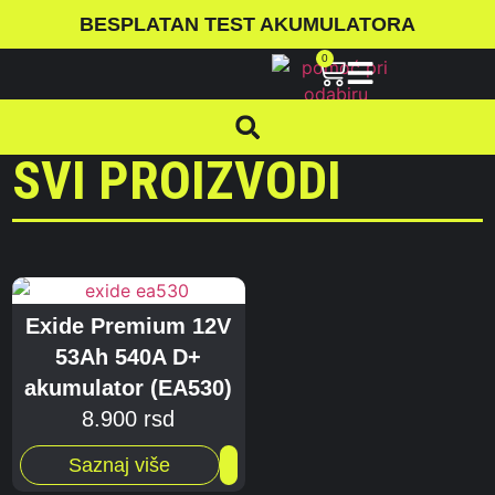
BESPLATAN TEST AKUMULATORA
0
SVI PROIZVODI
Exide Premium 12V
53Ah 540A D+
akumulator (EA530)
8.900
rsd
Saznaj više