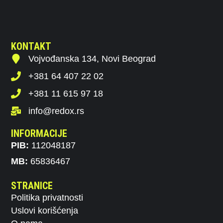
KONTAKT
Vojvođanska 134, Novi Beograd
+381 64 407 22 02
+381 11 615 97 18
info@redox.rs
INFORMACIJE
PIB:
112048187
MB:
65836467
STRANICE
Politika privatnosti
Uslovi korišćenja