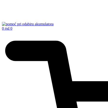
0
rsd
0