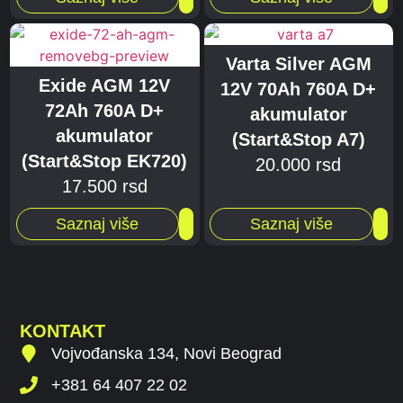
Varta Silver AGM
Exide AGM 12V
12V 70Ah 760A D+
72Ah 760A D+
akumulator
akumulator
(Start&Stop A7)
(Start&Stop EK720)
20.000
rsd
17.500
rsd
Saznaj više
Saznaj više
KONTAKT
Vojvođanska 134, Novi Beograd
+381 64 407 22 02