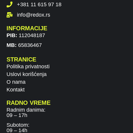
+381 11 615 97 18
info@redox.rs
INFORMACIJE
PIB:
112048187
MB:
65836467
STRANICE
Politika privatnosti
Uslovi korišćenja
O nama
Kontakt
RADNO VREME
Radnim danima:
09 – 17h
Subotom:
09 – 14h