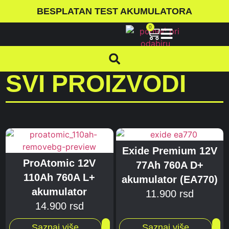
BESPLATAN TEST AKUMULATORA
0
SVI PROIZVODI
Exide Premium 12V
ProAtomic 12V
77Ah 760A D+
110Ah 760A L+
akumulator (EA770)
akumulator
11.900
rsd
14.900
rsd
Saznaj više
Saznaj više